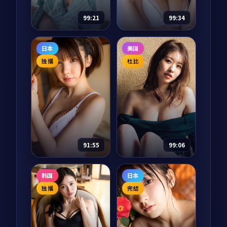
85,324
8.6
剧情
来。故乡像一杯放久
一日三餐、整理衣
97,499
8.6
喜剧
了的茶，他们慢慢把
柜、阳台种菜，把综
99:21
99:34
它重新泡热。
艺还给「家」。
雪后的告白
迷城档案
日本
美国
电影
2025
动漫
2024
独播
杜比
主演：
朴宝剑、金高
主演：
黄渤、汤唯 等
银 等
迷城档案是一部以冒
江原道滑雪场救援队
险为核心的影视作
员李俊浩在一场暴风
品，围绕危机、反转
雪中救下了一个不愿
与人物成长展开，整
告诉名字的女人。第
体节奏紧凑，值得推
58,520
9.1
冒险
二天天亮，她已不见
荐观看。
75,584
8.5
爱情
踪影，只留下一封写
91:55
99:06
给「下一场雪」的告
白。
月面回响·典藏
海上钢琴师·再
韩国
日本
见1900
动漫
2024
电影
2024
独播
完结
主演：
梁朝伟、黄渤
主演：
蒂莫西·查拉
等
梅、弗洛伦斯·皮尤
月面回响·典藏是一
在传奇钢琴师 1900 拒