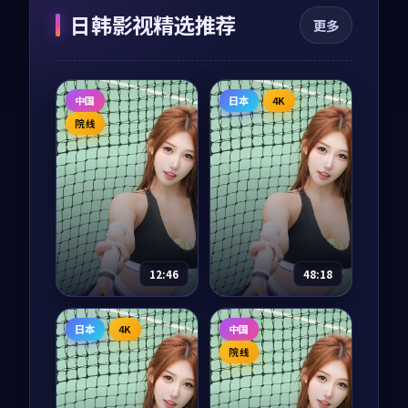
日韩影视精选推荐
更多
中国
日本
4K
院线
12:46
48:18
我们的丝绸之路
海风从南来
日本
4K
中国
纪录片
2025
电视剧
2025
院线
主演：
任达华、陈坤
主演：
长泽雅美、阿
部宽 等
从长安到撒马尔罕、