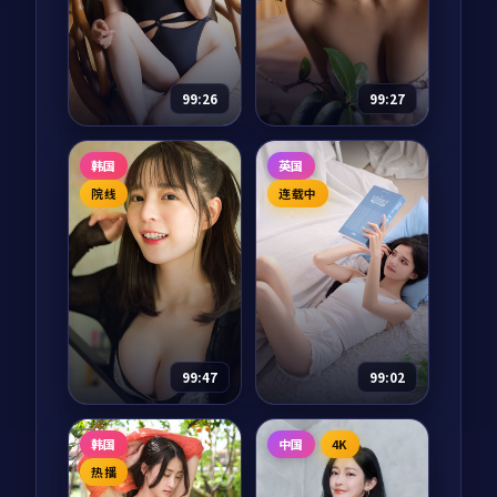
部以动作为核心的影
绝下船的传说之后，
视作品，围绕危机、
他十六岁的学徒艾莉
反转与人物成长展
斯接过钢琴，独自驶
开，整体节奏紧凑，
向新大陆。一段全新
60,972
6.2
68,279
8.3
动作
剧情
值得推荐观看。
的航海传奇，把海与
99:26
99:27
音乐再次推到极致。
风暴密令·典藏
银翼密令·典藏
韩国
英国
电视剧
2024
电影
2024
院线
连载中
主演：
刘亦菲、黄渤
主演：
梁朝伟、雷佳
等
音 等
风暴密令·典藏是一
银翼密令·典藏是一
部以战争为核心的影
部以战争为核心的影
视作品，围绕危机、
视作品，围绕危机、
反转与人物成长展
反转与人物成长展
开，整体节奏紧凑，
开，整体节奏紧凑，
10,298
9.1
73,745
7.1
战争
战争
值得推荐观看。
值得推荐观看。
99:47
99:02
焚城倒计时
银翼回声·典藏
韩国
中国
4K
电影
2024
电影
2024
热播
主演：
河正宇、木村
主演：
周迅、章子怡