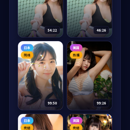
从骆驼到中欧班列，
冲绳石垣岛的潜水教
十二集纪录片把两千
练志保收到一份来自
年的丝绸之路重新走
神户的旧明信片，落
了一遍。每一集都从
款人正是十二年前在
69,239
9.0
剧情
一件文物开始，回到
岛上失踪的初恋。一
85,811
8.7
爱情
正在重新连接的当
封封慢慢寄到的明信
54:22
46:26
下。
片，把太平洋的风温
柔地吹回岸边。
银河奇旅
千里江山图
日本
美国
动漫
2025
电视剧
2025
院线
热播
主演：
神谷浩史、花
主演：
张译、王凯 等
泽香菜 等
1936 年从上海到延安
宇宙历 273 年，地球
的「千里护图」秘密
少年宿星因为一次实
任务中，三个本毫不
验事故意外被传送到
相干的男女肩负把一
银河系另一端，他需
卷珍贵山河图安全送
87,759
8.6
战争
要在 365 天内集齐七
达的责任。一路上每
63,395
8.7
科幻
块碎片回到地球。每
一寸山河，都是被付
99:50
99:26
一站他都遇到了一个
出过代价的故...
本不该...
长夜潜伏
长夜之城
日本
英国
纪录片
2023
电视剧
2015
完结
完结