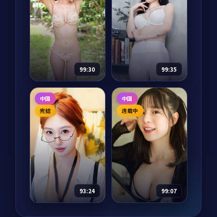
拓哉 等
等
焚城倒计时是一部以
银翼回声·典藏是一
犯罪为核心的影视作
部以战争为核心的影
品，围绕危机、反转
视作品，围绕危机、
与人物成长展开，整
反转与人物成长展
体节奏紧凑，值得推
开，整体节奏紧凑，
81,686
7.0
37,542
6.5
犯罪
战争
荐观看。
值得推荐观看。
99:30
99:35
零号交锋·典藏
银翼交锋
中国
中国
纪录片
2024
电视剧
2024
完结
连载中
主演：
沈腾、易烊千
主演：
黄渤、沈腾 等
玺 等
银翼交锋是一部以动
零号交锋·典藏是一
漫为核心的影视作
部以爱情为核心的影
品，围绕危机、反转
视作品，围绕危机、
与人物成长展开，整
反转与人物成长展
体节奏紧凑，值得推
90,578
7.7
动漫
开，整体节奏紧凑，
荐观看。
12,139
7.1
爱情
值得推荐观看。
93:24
99:07
异境回声·典藏
寒锋特攻·纪念