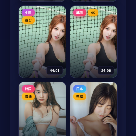
拆开。
南武林的暗流。
春日告别
异世界面包店
中国
韩国
4K
电影
2025
动漫
2025
高分
主演：
孙艺珍、李秉
主演：
花江夏树、茅
宪 等
野爱衣
济州岛的春天来得很
东京下町的小面包师
慢，离婚律师徐妍熙
傅悠太在烤箱前打了
却在这一年突然决定
个盹，醒来发现自己
从首尔搬来。一位老
穿越到了一个面包失
海女、一座废弃灯
传 200 年的异世界。
68,766
8.6
65,343
8.6
爱情
喜剧
塔、一段被她遗忘的
他用一袋酵母、一双
44:01
84:06
少女夏天，逐一从海
手，在魔王城下开起
风里苏醒。
了第一家面包...
故里
我家的小日子
韩国
日本
电视剧
2025
综艺
2025
院线
完结
主演：
张译、海清 等
主演：
朴宝剑、金高
银 等
山西汾阳老城的最后
一辆夜班绿皮火车开
四位常年外景拍摄的
行前一年，三个本已
演员，被要求在镜头
离开的中年人因父母
前过整整十二周「不
的一封电报先后回
出门」的家居生活。