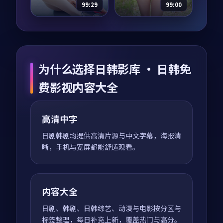
凑，值得推荐观看。
值得推荐观看。
99:29
99:00
狂潮回响·纪念
失控追凶
版
电视剧
2024
动漫
2017
主演：
木村拓哉、章
主演：
周迅、梁朝伟
为什么选择日韩影库 · 日韩免
子怡 等
等
狂潮回响·纪念版是
失控追凶是一部以悬
费影视内容大全
一部以喜剧为核心的
疑为核心的影视作
影视作品，围绕危
品，围绕危机、反转
机、反转与人物成长
与人物成长展开，整
高清中字
展开，整体节奏紧
体节奏紧凑，值得推
96,738
6.6
96,675
6.3
喜剧
悬疑
凑，值得推荐观看。
荐观看。
日剧韩剧均提供高清片源与中文字幕，海报清
晰，手机与宽屏都能舒适观看。
内容大全
日剧、韩剧、日韩综艺、动漫与电影按分区与
标签整理，每日补充上新，覆盖热门与高分。