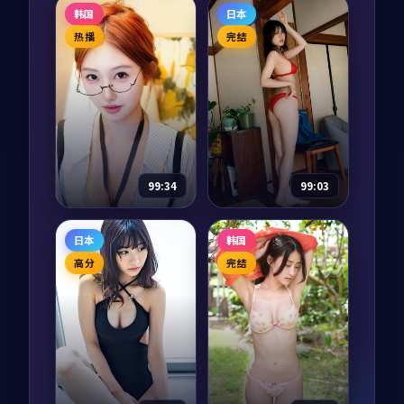
暴雪终章·典藏
我家的小日子
韩国
日本
电视剧
2024
综艺
2025
热播
完结
主演：
雷佳音、河正
主演：
朴宝剑、金高
宇 等
银 等
暴雪终章·典藏是一
四位常年外景拍摄的
部以悬疑为核心的影
演员，被要求在镜头
视作品，围绕危机、
前过整整十二周「不
反转与人物成长展
出门」的家居生活。
开，整体节奏紧凑，
一日三餐、整理衣
97,527
6.2
97,499
8.6
悬疑
喜剧
值得推荐观看。
柜、阳台种菜，把综
99:34
99:03
艺还给「家」。
零号迷雾·纪念
暗夜悬案·典藏
日本
韩国
版
纪录片
2023
电视剧
2023
高分
完结
主演：
河正宇、梁朝
主演：
木村拓哉、雷
伟 等
佳音 等
零号迷雾·纪念版是
暗夜悬案·典藏是一
一部以惊悚为核心的
部以爱情为核心的影
影视作品，围绕危
视作品，围绕危机、
机、反转与人物成长
反转与人物成长展
展开，整体节奏紧
开，整体节奏紧凑，
97,457
8.0
96,995
9.1
惊悚
爱情