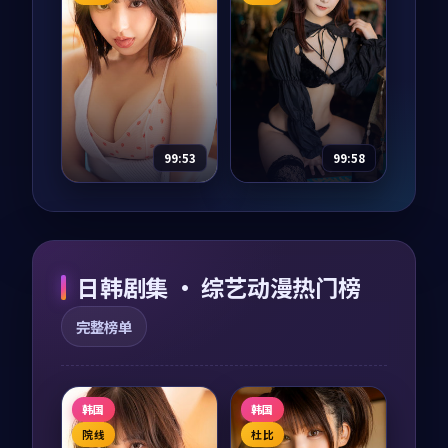
主演：
张译、汤唯 等
主演：
雷佳音、沈腾
等
长夜潜伏是一部以犯
罪为核心的影视作
长夜之城是一部以悬
品，围绕危机、反转
疑为核心的影视作
与人物成长展开，整
品，围绕危机、反转
体节奏紧凑，值得推
与人物成长展开，整
96,170
9.5
犯罪
荐观看。
体节奏紧凑，值得推
28,105
9.5
悬疑
荐观看。
99:53
99:58
迷城之城
狂潮余震·典藏
综艺
2019
纪录片
2022
主演：
汤唯、刘亦菲
主演：
沈腾、雷佳音
日韩剧集 · 综艺动漫热门榜
等
等
迷城之城是一部以动
狂潮余震·典藏是一
完整榜单
作为核心的影视作
部以战争为核心的影
品，围绕危机、反转
视作品，围绕危机、
与人物成长展开，整
反转与人物成长展
体节奏紧凑，值得推
开，整体节奏紧凑，
59,206
9.5
80,740
9.5
动作
战争
荐观看。
值得推荐观看。
韩国
韩国
院线
杜比