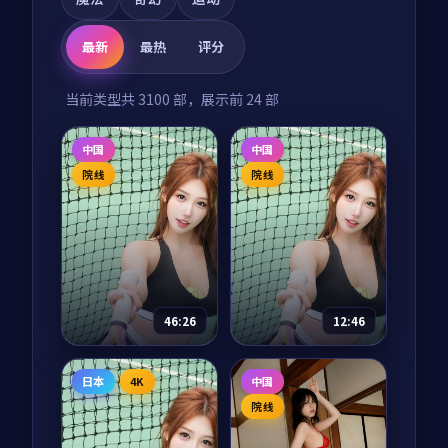
最新
最热
评分
当前类型共
3100
部，展示前
24
部
中国
中国
院线
院线
46:26
12:46
千里江山图
我们的丝绸之路
日本
4K
中国
电视剧
2025
纪录片
2025
院线
主演：
张译、王凯 等
主演：
任达华、陈坤