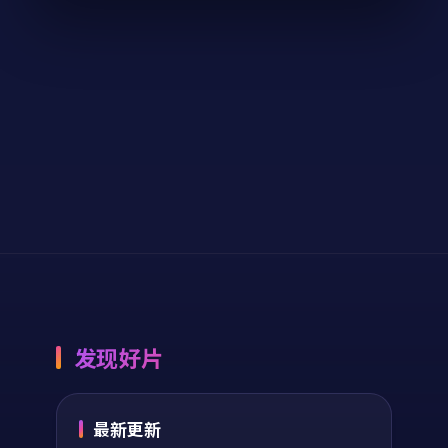
版
电影
2024
电视剧
2024
主演：
梁朝伟、黄渤
主演：
黄渤、章子怡
等
等
异境回声·典藏是一
寒锋特攻·纪念版是
部以悬疑为核心的影
一部以动作为核心的
视作品，围绕危机、
影视作品，围绕危
反转与人物成长展
机、反转与人物成长
开，整体节奏紧凑，
展开，整体节奏紧
64,749
8.8
43,761
9.1
悬疑
动作
值得推荐观看。
凑，值得推荐观看。
发现好片
最新更新