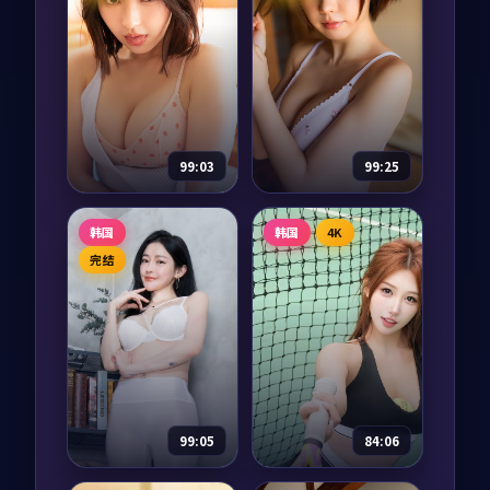
99:03
99:25
银翼密令·纪念
白昼任务·典藏
韩国
韩国
4K
版
纪录片
2023
电视剧
2020
完结
主演：
刘亦菲、汤唯
主演：
易烊千玺、雷
等
佳音 等
银翼密令·纪念版是
白昼任务·典藏是一
一部以科幻为核心的
部以战争为核心的影
影视作品，围绕危
视作品，围绕危机、
机、反转与人物成长
反转与人物成长展
展开，整体节奏紧
开，整体节奏紧凑，
97,895
9.3
97,796
7.0
科幻
战争
凑，值得推荐观看。
值得推荐观看。
99:05
84:06