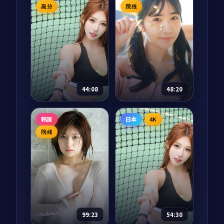
动漫
2025
电影
2025
高分
院线
主演：
神谷浩史、花
主演：
周冬雨、朱亚
泽香菜 等
文 等
宇宙历 273 年，地球
云南红河谷的国境小
少年宿星因为一次实
城，咖啡庄园女主人
验事故意外被传送到
在春天迎来一位失忆
银河系另一端，他需
的旅客。他唯一记得
要在 365 天内集齐七
的信息只有「北纬 23
63,395
8.7
73,636
8.6
科幻
剧情
块碎片回到地球。每
度」。一个春天的相
44:08
48:20
一站他都遇到了一个
处，让两个迷路的人
本不该...
各自找到归途...
春天的第一封信
春夜江湖记
韩国
日本
4K
电视剧
2025
电视剧
2025
院线
主演：
长泽雅美、苍
主演：
章子怡、吴磊
井优 等
等
横滨港的小邮局每年
南宋绍兴年间，临安
三月一日会开放收寄
城外的「春夜阁」是
「春信」的服务。今
江湖人歇脚的中转
年第一封投递出的
站。茶博士苏婵儿每
「春信」从一封寻人
晚听到的传奇，从一
90,681
8.6
78,993
8.4
剧情
动作
启事开始，把一段被
个剑客失踪的春雨之
99:23
54:30
搁置的家族秘密慢慢
夜开始，串起整个江