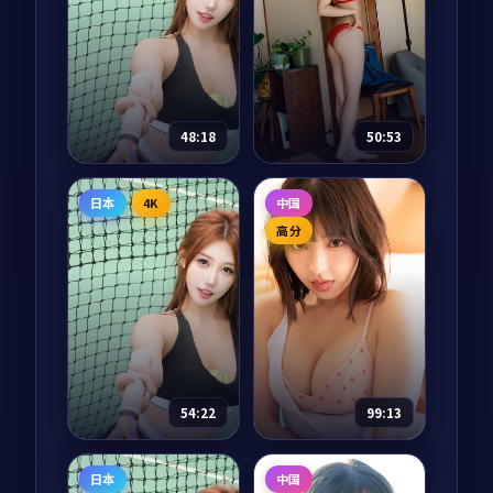
1936 年从上海到延安
从长安到撒马尔罕、
的「千里护图」秘密
从骆驼到中欧班列，
任务中，三个本毫不
十二集纪录片把两千
相干的男女肩负把一
年的丝绸之路重新走
卷珍贵山河图安全送
了一遍。每一集都从
87,759
8.6
69,239
9.0
战争
剧情
达的责任。一路上每
一件文物开始，回到
一寸山河，都是被付
正在重新连接的当
48:18
50:53
出过代价的故...
下。
海风从南来
山海有归人
日本
4K
中国
电视剧
2025
电视剧
2025
高分
主演：
长泽雅美、阿
主演：
吴京、刘亦菲
部宽 等
等
冲绳石垣岛的潜水教
《山海经》记载的
练志保收到一份来自
「归人」在 2087 年的
神户的旧明信片，落
近未来再次现身，一
款人正是十二年前在
名考古学者在云南古
岛上失踪的初恋。一
滇国遗址中破译出他
85,811
8.7
83,376
8.6
爱情
科幻
封封慢慢寄到的明信
们留下的归航路径。
54:22
99:13
片，把太平洋的风温
一场跨越上古与近未
柔地吹回岸边。
来的冒险，重...
银河奇旅
北纬23度的春天
日本
中国